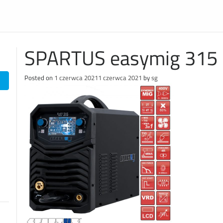
SPARTUS easymig 315
Posted on
1 czerwca 2021
1 czerwca 2021
by
sg