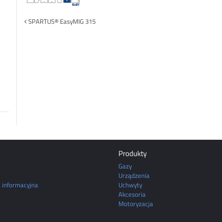
Post
SPARTUS® EasyMIG 315
navigation
Produkty
Gazy
Urządzenia
a informacyjna
Uchwyty
Akcesoria
Motoryzacja