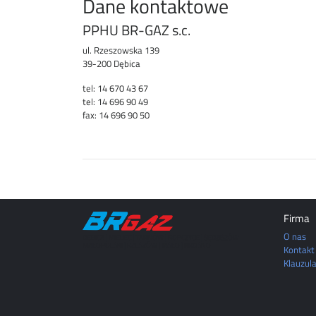
Dane kontaktowe
PPHU BR-GAZ s.c.
ul. Rzeszowska 139
39-200 Dębica
tel: 14 670 43 67
tel: 14 696 90 49
fax: 14 696 90 50
Firma
O nas
DĘBICA | MIELEC | TARNÓW | ROPCZYCE | SĘDZISZÓW
MAŁOPOLSKI | RZESZÓW | JASŁO | KROSNO
Kontakt
Klauzul