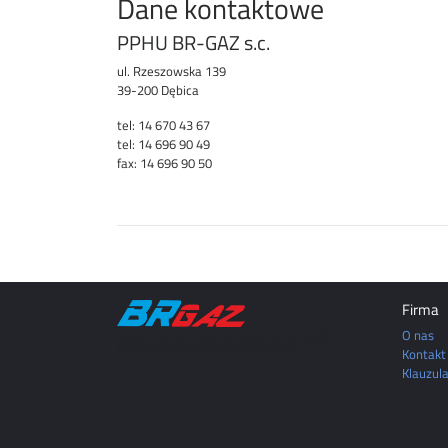
Dane kontaktowe
PPHU BR-GAZ s.c.
ul. Rzeszowska 139
39-200 Dębica
tel: 14 670 43 67
tel: 14 696 90 49
fax: 14 696 90 50
Firma
O nas
DĘBICA | MIELEC | TARNÓW | ROPCZYCE | SĘDZISZÓW
MAŁOPOLSKI | RZESZÓW | JASŁO | KROSNO
Kontakt
Klauzul