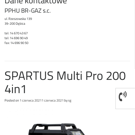
Dane kontaktowe
PPHU BR-GAZ s.c.
ul. Rzeszowska 139
39-200 Dębica
tel: 14 670 43 67
tel: 14 696 90 49
fax: 14 696 90 50
SPARTUS Multi Pro 200
4in1
Posted on
1 czerwca 2021
1 czerwca 2021
by
sg