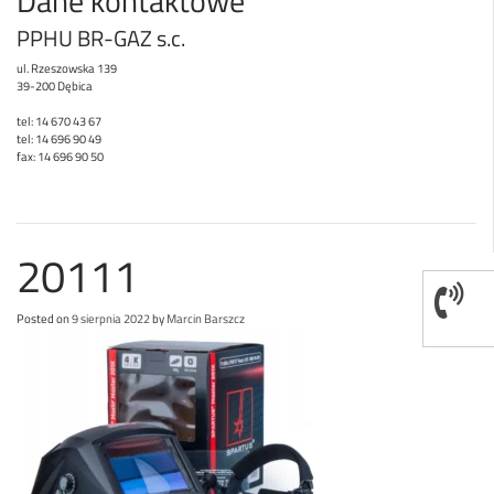
Dane kontaktowe
PPHU BR-GAZ s.c.
ul. Rzeszowska 139
39-200 Dębica
tel: 14 670 43 67
tel: 14 696 90 49
fax: 14 696 90 50
20111
Posted on
9 sierpnia 2022
by
Marcin Barszcz