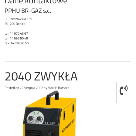
Dane kontaktowe
PPHU BR-GAZ s.c.
ul. Rzeszowska 139
39-200 Dębica
tel: 14 670 43 67
tel: 14 696 90 49
fax: 14 696 90 50
2040 ZWYKŁA
Posted on
22 sierpnia 2022
by
Marcin Barszcz