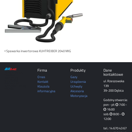
Post
Spawarka inwertorowa KUHTREIBER 2040 MIG
navigation
Firma
Produkty
Dane
DĘBICA | MIELEC |
kontaktowe
TARNÓW |
O nas
Gazy
ROPCZYCE |
ul. Rzeszowska
SĘDZISZÓW
Kontakt
Urządzenia
MAŁOPOLSKI |
139
Klauzula
Uchwyty
RZESZÓW | JASŁO |
KROSNO
39-200 Dębica
informacyjna
Akcesoria
Motoryzacja
Godziny otwarcia:
pon - pt:
7:00 -
16:00
sob:
8:00 -
12:00
tel.: 14 670 43 67