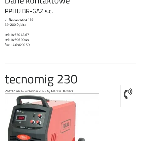
Dane kontaktowe
PPHU BR-GAZ s.c.
ul. Rzeszowska 139
39-200 Dębica
tel: 14 670 43 67
tel: 14 696 90 49
fax: 14 696 90 50
tecnomig 230
Posted on
14 września 2022
by
Marcin Barszcz