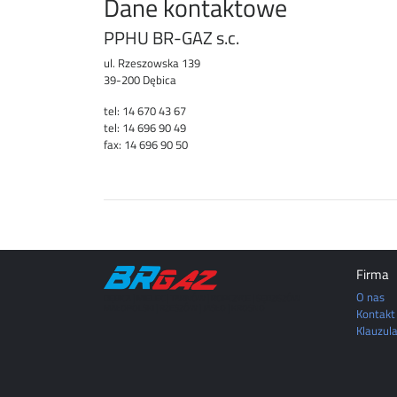
Dane kontaktowe
PPHU BR-GAZ s.c.
ul. Rzeszowska 139
39-200 Dębica
tel: 14 670 43 67
tel: 14 696 90 49
fax: 14 696 90 50
Firma
O nas
DĘBICA | MIELEC | TARNÓW | ROPCZYCE | SĘDZISZÓW
MAŁOPOLSKI | RZESZÓW | JASŁO | KROSNO
Kontakt
Klauzul