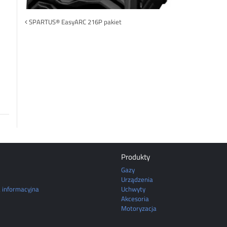
Post
SPARTUS® EasyARC 216P pakiet
navigation
Produkty
Gazy
Urządzenia
a informacyjna
Uchwyty
Akcesoria
Motoryzacja