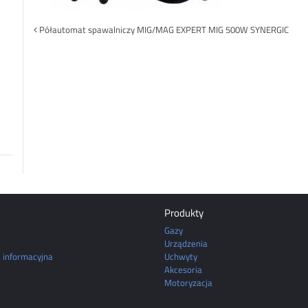
Post
Półautomat spawalniczy MIG/MAG EXPERT MIG 500W SYNERGIC
navigation
Produkty
Gazy
Urządzenia
a informacyjna
Uchwyty
Akcesoria
Motoryzacja