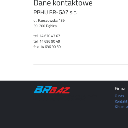
Dane kontaktowe
PPHU BR-GAZ s.c.
ul. Rzeszowska 139
39-200 Dębica
tel: 14 670 43 67
tel: 14 696 90 49
fax: 14 696 90 50
Firma
O nas
DĘBICA | MIELEC | TARNÓW | ROPCZYCE | SĘDZISZÓW
MAŁOPOLSKI | RZESZÓW | JASŁO | KROSNO
Kontakt
Klauzul