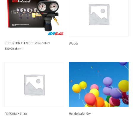
REDUKTOR TLEN GCE ProControl
Wodór
330.00
zł
z VAT
Hel do balonów
FRESHMIX C-30