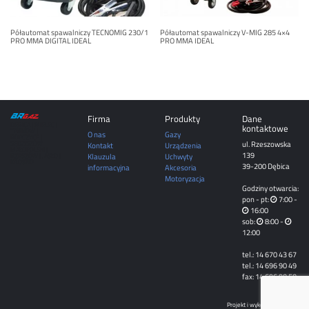
Półautomat spawalniczy TECNOMIG 230/1
Półautomat spawalniczy V-MIG 285 4×4
PRO MMA DIGITAL IDEAL
PRO MMA IDEAL
Firma
Produkty
Dane
DĘBICA | MIELEC |
kontaktowe
TARNÓW |
O nas
Gazy
ROPCZYCE |
ul. Rzeszowska
SĘDZISZÓW
Kontakt
Urządzenia
MAŁOPOLSKI |
139
Klauzula
Uchwyty
RZESZÓW | JASŁO |
KROSNO
39-200 Dębica
informacyjna
Akcesoria
Motoryzacja
Godziny otwarcia:
pon - pt:
7:00 -
16:00
sob:
8:00 -
12:00
tel.: 14 670 43 67
tel.: 14 696 90 49
fax: 14 696 90 50
Projekt i wykonanie
sogy.pl