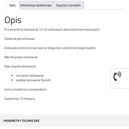
Opis
Informacje dodatkowe
Zapytaj o produkt
Opis
Prostownik do ładowania 12 i 24 woltowych akumulatorów kwasowych.
Zasilanie jednofazowe.
Zabezpieczenie przeciw zwarciu biegunów i odwrotnej biegunowości.
Miernik prądu ładowania.
Dwa stopnie ładowania
normalne ładowanie
szybkie ładowanie (boost)
Cena urządzenia z przewodami.
Gwarancja 12 miesięcy.
PARAMETRY TECHNICZNE