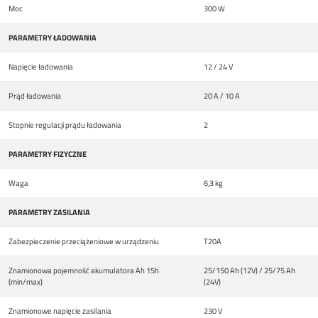
Moc
300 W
PARAMETRY ŁADOWANIA
Napięcie ładowania
12 / 24 V
Prąd ładowania
20 A / 10 A
Stopnie regulacji prądu ładowania
2
PARAMETRY FIZYCZNE
Waga
6,3 kg
PARAMETRY ZASILANIA
Zabezpieczenie przeciążeniowe w urządzeniu
T20A
Znamionowa pojemność akumulatora Ah 15h
25/150 Ah (12V) / 25/75 Ah
(min/max)
(24V)
Znamionowe napięcie zasilania
230 V