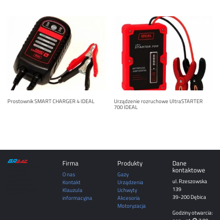
Prostownik SMART CHARGER 4 IDEAL
Urządzenie rozruchowe UltraSTARTER
700 IDEAL
Firma
Produkty
Dane
DĘBICA | MIELEC |
kontaktowe
TARNÓW |
O nas
Gazy
ROPCZYCE |
ul. Rzeszowska
SĘDZISZÓW
Kontakt
Urządzenia
MAŁOPOLSKI |
139
Klauzula
Uchwyty
RZESZÓW | JASŁO |
KROSNO
39-200 Dębica
informacyjna
Akcesoria
Motoryzacja
Godziny otwarcia: