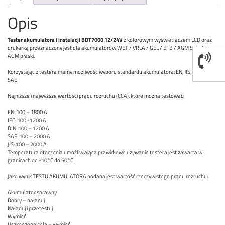
Opis
Tester akumulatora i instalacji BDT7000 12/24V
z kolorowym wyświetlaczem LCD oraz
drukarką przeznaczony jest dla akumulatorów WET / VRLA / GEL / EFB / AGM Spiral /
AGM płaski.
Korzystając z testera mamy możliwość wyboru standardu akumulatora: EN, JIS, DIN, IEC,
SAE
​Najniższe i najwyższe wartości prądu rozruchu (CCA), które można testować:
EN: 100 – 1800 A
IEC: 100 -1200 A
DIN: 100 – 1200 A
SAE: 100 – 2000 A
JIS: 100 – 2000 A
Temperatura otoczenia umożliwiająca prawidłowe używanie testera jest zawarta w
granicach od -10°C do 50°C.
Jako wynik TESTU AKUMULATORA podana jest wartość rzeczywistego prądu rozruchu:
Akumulator sprawny
Dobry – naładuj
Naładuj i przetestuj
Wymień
Uszkodzona cela – wymień