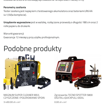
Parametry zasilania
Tester zasilany jest napięciem z testowanego akumulatora oraz bateriami LR6 AA
4×1,5V(w komplecie).
Urządzenie wyposażone
jest w walizkę, rozłączane przewody o długości 180 cm oraz 2
rolki papieru do drukarki.
Warunki gwarancji
Gwarancja 12 miesięcy przy użytku profesjonalnym.
Podobne produkty
MAGNUM SUPER CLEANER MAX;
Zgrzewarka TECNO SPOTTER 5800
CZYSZCZENIE I POLEROWANIE SPOIN
DIGITAL+QUICKPULL IDEAL
3 490.00
zł
0.00
zł
z VAT
z VAT