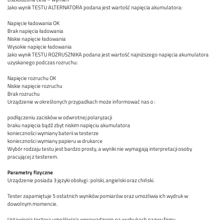
Jako wynik TESTU ALTERNATORA podana jest wartość napięcia akumulatora:
Napięcie ładowania OK
Brak napięcia ładowania
Niskie napięcie ładowania
Wysokie napięcie ładowania
Jako wynik TESTU ROZRUSZNIKA podana jest wartość najniższego napięcia akumulatora
uzyskanego podczas rozruchu:
Napięcie rozruchu OK
Niskie napięcie rozruchu
Brak rozruchu
Urządzenie w określonych przypadkach może informować nas o :
podłączeniu zacisków w odwrotnej polaryzacji
braku napięcia bądź zbyt niskim napięciu akumulatora
konieczności wymiany baterii w testerze
konieczności wymiany papieru w drukarce
Wybór rodzaju testu jest bardzo prosty, a wyniki nie wymagają interpretacji osoby
pracującej z testerem.
Parametry fizyczne
Urządzenie posiada 3 języki obsługi : polski, angielski oraz chiński.
Tester zapamiętuje 5 ostatnich wyników pomiarów oraz umożliwia ich wydruk w
dowolnym momencie.
Ustawienia testera umożliwiają wprowadzenie na wydrukach nazwy firmy.