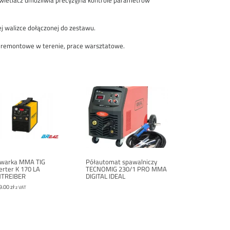
wietlacz umożliwia precyzyjna kontrole parametrów
j walizce dołączonej do zestawu.
e remontowe w terenie, prace warsztatowe.
warka MMA TIG
Półautomat spawalniczy
erter K 170 LA
TECNOMIG 230/1 PRO MMA
TREIBER
DIGITAL IDEAL
9.00
zł
z VAT