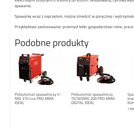
elektrodami otulonymi o średnicy do 4,0mm. Wbudowany, cyfrowy wyś
spawania.
Spawarkę wraz z osprzętem, można zmieścić w poręcznej i wytrzymałe
Przykładowe zastosowania: przemysł lekki, gospodarstwo rolne, prac
Podobne produkty
Półautomat spawalniczy V-
Półautomat spawalniczy
Spa
MIG 370 4×4 PRO MMA
TECNOMIG 200 PRO MMA
Inw
IDEAL
DIGITAL IDEAL
KUH
1 99