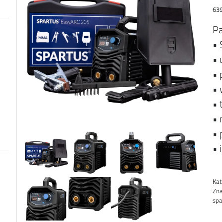
63
Pa
• 
• 
•
• 
• 
• 
• 
• 
Kat
Zn
spa