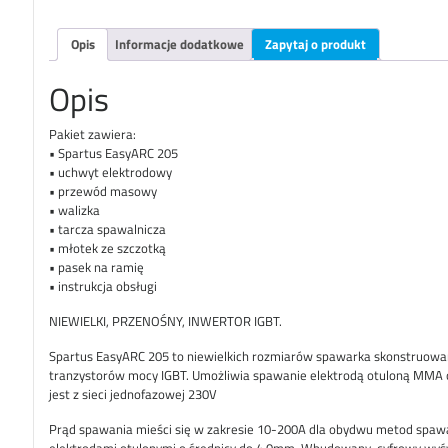
Opis
Informacje dodatkowe
Zapytaj o produkt
Opis
Pakiet zawiera:
• Spartus EasyARC 205
• uchwyt elektrodowy
• przewód masowy
• walizka
• tarcza spawalnicza
• młotek ze szczotką
• pasek na ramię
• instrukcja obsługi
NIEWIELKI, PRZENOŚNY, INWERTOR IGBT.
Spartus EasyARC 205 to niewielkich rozmiarów spawarka skonstruowa
tranzystorów mocy IGBT. Umożliwia spawanie elektrodą otuloną MMA ora
jest z sieci jednofazowej 230V
Prąd spawania mieści się w zakresie 10-200A dla obydwu metod spaw