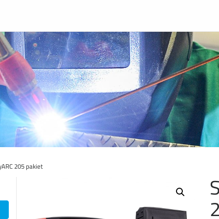
yARC 205 pakiet
S
2