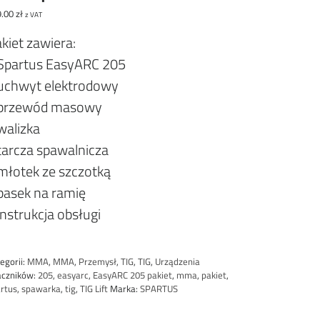
9.00
zł
z VAT
kiet zawiera:
Spartus EasyARC 205
uchwyt elektrodowy
 przewód masowy
walizka
tarcza spawalnicza
młotek ze szczotką
pasek na ramię
instrukcja obsługi
egorii:
MMA
,
MMA
,
Przemysł
,
TIG
,
TIG
,
Urządzenia
aczników:
205
,
easyarc
,
EasyARC 205 pakiet
,
mma
,
pakiet
,
rtus
,
spawarka
,
tig
,
TIG Lift
Marka:
SPARTUS