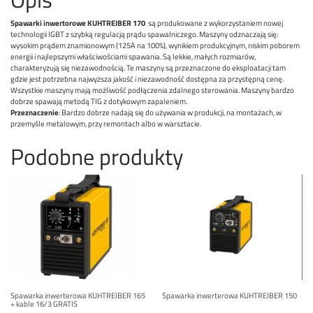
Spawarki inwertorowe KUHTREIBER 170
są produkowane z wykorzystaniem nowej
technologii IGBT z szybką regulacją prądu spawalniczego. Maszyny odznaczają się:
wysokim prądem znamionowym (125A na 100%), wynikiem produkcyjnym, niskim poborem
energii i najlepszymi właściwościami spawania. Są lekkie, małych rozmiarów,
charakteryzują się niezawodnością. Te maszyny są przeznaczone do eksploatacji tam
gdzie jest potrzebna najwyższa jakość i niezawodność dostępna za przystępną cenę.
Wszystkie maszyny mają możliwość podłączenia zdalnego sterowania. Maszyny bardzo
dobrze spawają metodą TIG z dotykowym zapaleniem.
Przeznaczenie
: Bardzo dobrze nadają się do używania w produkcji, na montażach, w
przemyśle metalowym, przy remontach albo w warsztacie.
Podobne produkty
Spawarka inwerterowa KUHTREIBER 165
Spawarka inwerterowa KUHTREIBER 150
+ kable 16/3 GRATIS