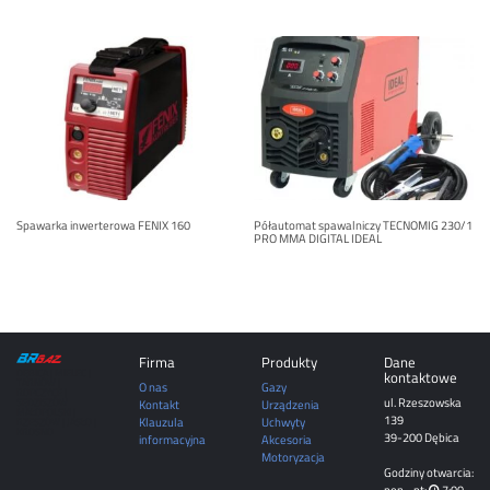
Spawarka inwerterowa FENIX 160
Półautomat spawalniczy TECNOMIG 230/1
PRO MMA DIGITAL IDEAL
Firma
Produkty
Dane
DĘBICA | MIELEC |
kontaktowe
TARNÓW |
O nas
Gazy
ROPCZYCE |
ul. Rzeszowska
SĘDZISZÓW
Kontakt
Urządzenia
MAŁOPOLSKI |
139
Klauzula
Uchwyty
RZESZÓW | JASŁO |
KROSNO
39-200 Dębica
informacyjna
Akcesoria
Motoryzacja
Godziny otwarcia:
pon - pt:
7:00 -