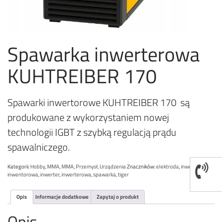
Spawarka inwerterowa
KUHTREIBER 170
Spawarki inwertorowe KUHTREIBER 170 są
produkowane z wykorzystaniem nowej
technologii IGBT z szybką regulacją prądu
spawalniczego.
Kategorii:
Hobby
,
MMA
,
MMA
,
Przemysł
,
Urządzenia
Znaczników:
elektroda
,
inwenter
,
inwentorowa
,
inwerter
,
inwerterowa
,
spawarka
,
tiger
Opis
Informacje dodatkowe
Zapytaj o produkt
Opis