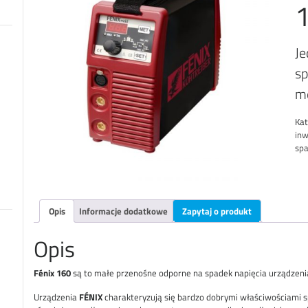
Je
sp
me
Kat
inw
sp
Opis
Informacje dodatkowe
Zapytaj o produkt
Opis
Fénix 160
są to małe przenośne odporne na spadek napięcia urządzen
Urządzenia
FÉNIX
charakteryzują się bardzo dobrymi właściwościami 