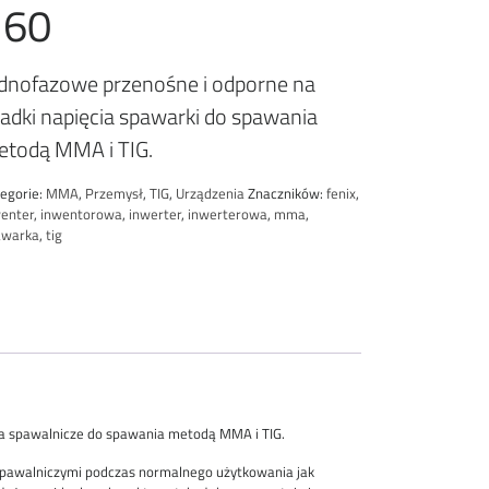
160
dnofazowe przenośne i odporne na
adki napięcia spawarki do spawania
todą MMA i TIG.
egorie:
MMA
,
Przemysł
,
TIG
,
Urządzenia
Znaczników:
fenix
,
enter
,
inwentorowa
,
inwerter
,
inwerterowa
,
mma
,
awarka
,
tig
ia spawalnicze do spawania metodą MMA i TIG.
spawalniczymi podczas normalnego użytkowania jak