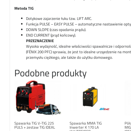
Metoda TIG
Dotykowe zajarzenie łuku tzw. LIFT ARC.
Funkcja PULSE – EASY PULSE – automatyczne nastawienie opty
DOWN SLOPE (czas opadania prądu).
END CURRENT (prąd końcowy).
PRZEZNACZENIE
Wysoka wydajność, idealne właściwości spawalnicze i odporność
(FÉNIX 200 PFC) sprawia, że jest to idealne urząedzenie na mon
przemysłu ciężkiego, ale także do użytku domowego.
Podobne produkty
Spawarka TIG V-TIG 225
Spawarka MMA TIG
Pół
PULS + zestaw TIG IDEAL
Inwerter K 170 LA
MIG