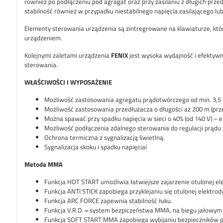
również po podłączeniu pod agragat oraz przy zasilaniu z długich prze
stabilność również w przypadku niestabilnego napięcia zasilającego lu
Elementy sterowania urządzenia są zintregrowane na klawiaturze, kt
urządzeniem.
Kolejnymi zaletami urządzenia
FENIX
jest wysoka wydajność i efektywn
sterowania.
WŁAŚCIWOŚCI I WYPOSAŻENIE
Możliwość zastosowania agregatu prądotwórczego od min. 3,5 kV
Możliwość zastosowania przedłużacza o długości aż 200 m (prz
Można spawać przy spadku napięcia w sieci o 40% (od 140 V) – ele
Możliwość podłączenia zdalnego sterowania do regulacji prądu
Ochrona termiczna z sygnalizacją świetlną.
Sygnalizacja skoku i spadku napięciaí
Metoda MMA
Funkcja HOT START umożliwia łatwiejsze zajarzenie otulonej el
Funkcja ANTI STICK zapobiega przyklejaniu się otulonej elektrod
Funkcja ARC FORCE zapewnia stabilność łuku.
Funkcja V.R.D. = system bezpiczeństwa MMA, na biegu jałowym 
Funkcja SOFT START MMA zapobiega wybijaniu bezpieczników p