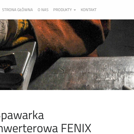
STRONA GŁÓWNA
O NAS
PRODUKTY
KONTAKT
Spawarka
nwerterowa FENIX