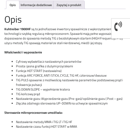
Opis
Informacje dodatkowe
Zapytaj o produkt
Opis
Kuhtreiber 1900HF
są to jednofazowe inwertory spawalnicze z wykorzystaniem IGBT
technologii z szybką regulacą mikroprocesorem. Spawarki mają pełne wyposażenie i są
dopasowane do spawania metodą TIG z bezdotykowym startem (HIGH Frequency). Przy
użycu metody TIG spawają materiał ze stali nierdzewnej, miedź i jej stopy.
Właściwości i wyposażenie
Cyfrowy wyświetlacz nastawionych parametrów
Prosta i jasna grafika z dużymi przyciskami
Funkcja HOT START (nastawialna)
Funkcja ARC FORCE, ANTI STICK, CYCLE, TIG HF, czterosuw/dwusuw
TIG PULS spawanie z możliwością nastawienia parametrów: podstawowy prąd i
frekwencja pulsacji
TIG DOWN SLOPE – wypełnianie kratera
TIG końcowy prąd
Nastawienie gazu: Wyprzedzenie gazu (Pre-gas)/opóźnienie gazu ( Post – gas)
Złączka zdalnego sterowania UP-DOWN na uchwycie spawalniczym
Sterowanie mikroprocesorowe umożliwia:
Nastawienie metody MMA i TIG LT i TIG HF
Nastawienie czasu funkcji HOT START w MMA