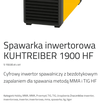
Spawarka inwertorowa
KUHTREIBER 1900 HF
5 150.00
zł
z VAT
Cyfrowy inwertor spawalniczy z bezdotykowym
zapalaniem dla spawania metodą MMA i TIG HF
Kategorii:
Hobby
,
MMA
,
MMA
,
Przemysł
,
TIG
,
TIG
,
Urządzenia
Znaczników:
inwenter
,
inwentorowa
,
inwerter
,
inwerterowa
,
mma
,
spawarka
,
tig
,
tiger