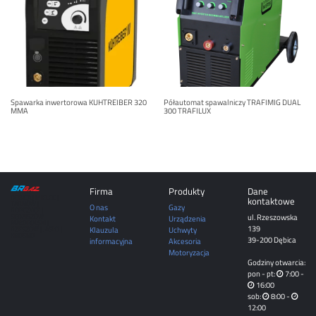
Spawarka inwertorowa KUHTREIBER 320
Półautomat spawalniczy TRAFIMIG DUAL
MMA
300 TRAFILUX
Firma
Produkty
Dane
DĘBICA | MIELEC |
kontaktowe
TARNÓW |
O nas
Gazy
ROPCZYCE |
ul. Rzeszowska
SĘDZISZÓW
Kontakt
Urządzenia
MAŁOPOLSKI |
139
Klauzula
Uchwyty
RZESZÓW | JASŁO |
KROSNO
39-200 Dębica
informacyjna
Akcesoria
Motoryzacja
Godziny otwarcia:
pon - pt:
7:00 -
16:00
sob:
8:00 -
12:00