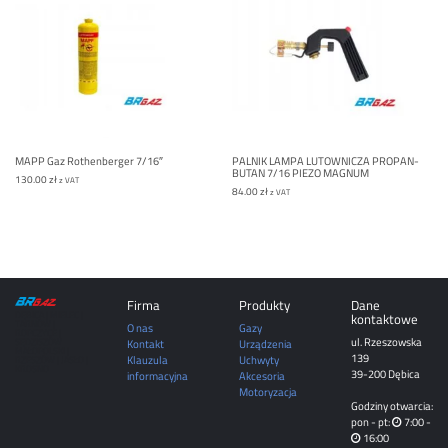
MAPP Gaz Rothenberger 7/16″
PALNIK LAMPA LUTOWNICZA PROPAN-
BUTAN 7/16 PIEZO MAGNUM
130.00
zł
z VAT
84.00
zł
z VAT
Firma
Produkty
Dane
DĘBICA | MIELEC |
kontaktowe
TARNÓW |
O nas
Gazy
ROPCZYCE |
ul. Rzeszowska
SĘDZISZÓW
Kontakt
Urządzenia
MAŁOPOLSKI |
139
Klauzula
Uchwyty
RZESZÓW | JASŁO |
KROSNO
39-200 Dębica
informacyjna
Akcesoria
Motoryzacja
Godziny otwarcia:
pon - pt:
7:00 -
16:00