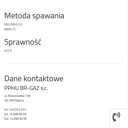
Metoda spawania
MIG/MAG
(1)
MMA
(1)
Sprawność
60
(1)
Dane kontaktowe
PPHU BR-GAZ s.c.
ul. Rzeszowska 139
39-200 Dębica
tel: 14 670 43 67
tel: 14 696 90 49
fax: 14 696 90 50