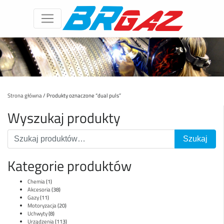
Strona główna
/ Produkty oznaczone “dual puls”
Wyszukaj produkty
Kategorie produktów
Chemia
(1)
Akcesoria
(38)
Gazy
(11)
Motoryzacja
(20)
Uchwyty
(8)
Urządzenia
(113)