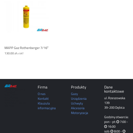
MAPP Gaz Rothenberger 7/16″
130.00
zł
z VAT
Firma
Produkty
Dane
DĘBICA | MIELEC |
kontaktowe
TARNÓW |
O nas
Gazy
ROPCZYCE |
ul. Rzeszowska
SĘDZISZÓW
Kontakt
Urządzenia
MAŁOPOLSKI |
139
Klauzula
Uchwyty
RZESZÓW | JASŁO |
KROSNO
39-200 Dębica
informacyjna
Akcesoria
Motoryzacja
Godziny otwarcia:
pon - pt:
7:00 -
16:00
sob:
8:00 -