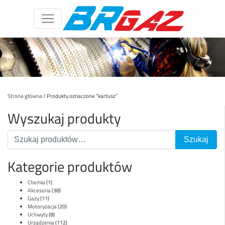
Strona główna
/ Produkty oznaczone “kartusz”
Wyszukaj produkty
Kategorie produktów
Chemia
(1)
Akcesoria
(38)
Gazy
(11)
Motoryzacja
(20)
Uchwyty
(8)
Urządzenia
(112)