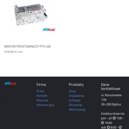
MOSTEK PROSTOWNICZY PTS 450
310.00
zł
z VAT
Firma
Produkty
Dane
DĘBICA | MIELEC |
kontaktowe
TARNÓW |
O nas
Gazy
ROPCZYCE |
ul. Rzeszowska
SĘDZISZÓW
Kontakt
Urządzenia
MAŁOPOLSKI |
139
Klauzula
Uchwyty
RZESZÓW | JASŁO |
KROSNO
39-200 Dębica
informacyjna
Akcesoria
Motoryzacja
Godziny otwarcia:
pon - pt:
7:00 -
16:00
sob:
8:00 -