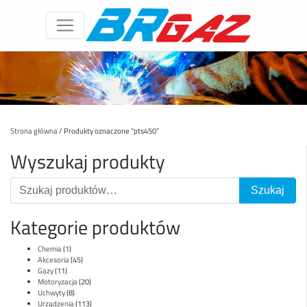
Strona główna
/ Produkty oznaczone “pts450”
Wyszukaj produkty
Kategorie produktów
Chemia
(1)
Akcesoria
(45)
Gazy
(11)
Motoryzacja
(20)
Uchwyty
(8)
Urządzenia
(113)