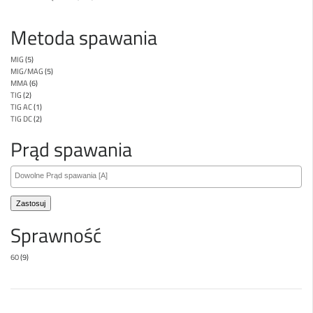
Metoda spawania
MIG
(5)
MIG/MAG
(5)
MMA
(6)
TIG
(2)
TIG AC
(1)
TIG DC
(2)
Prąd spawania
Zastosuj
Sprawność
60
(9)