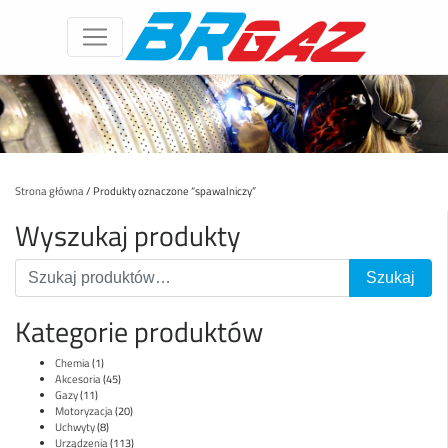
Strona główna
/ Produkty oznaczone “spawalniczy”
Wyszukaj produkty
Kategorie produktów
Chemia
(1)
Akcesoria
(45)
Gazy
(11)
Motoryzacja
(20)
Uchwyty
(8)
Urządzenia
(113)