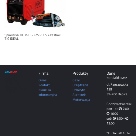
Spawarka TIG V-TIG 225 PULS + zestaw
TIG IDEAL
Firma
Produkty
Dane
DĘBICA | MIELEC |
kontaktowe
TARNÓW |
O nas
Gazy
ROPCZYCE |
ul. Rzeszowska
SĘDZISZÓW
Kontakt
Urządzenia
MAŁOPOLSKI |
139
Klauzula
Uchwyty
RZESZÓW | JASŁO |
KROSNO
39-200 Dębica
informacyjna
Akcesoria
Motoryzacja
Godziny otwarcia:
pon - pt:
7:00 -
16:00
sob:
8:00 -
12:00
tel.: 14 670 43 67