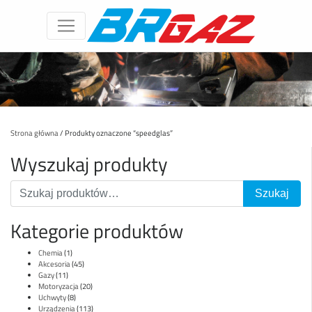
Strona główna
/ Produkty oznaczone “speedglas”
Wyszukaj produkty
Kategorie produktów
Chemia
(1)
Akcesoria
(45)
Gazy
(11)
Motoryzacja
(20)
Uchwyty
(8)
Urządzenia
(113)