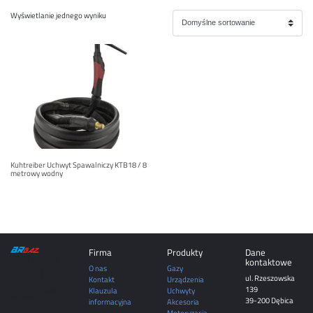
Wyświetlanie jednego wyniku
Kuhtreiber Uchwyt Spawalniczy KTB18 / 8
metrowy wodny
Firma
Produkty
Dane
DĘBICA | MIELEC |
kontaktowe
TARNÓW |
O nas
Gazy
ROPCZYCE |
ul. Rzeszowska
SĘDZISZÓW
Kontakt
Urządzenia
MAŁOPOLSKI |
139
Klauzula
Uchwyty
RZESZÓW | JASŁO |
KROSNO
39-200 Dębica
informacyjna
Akcesoria
Motoryzacja