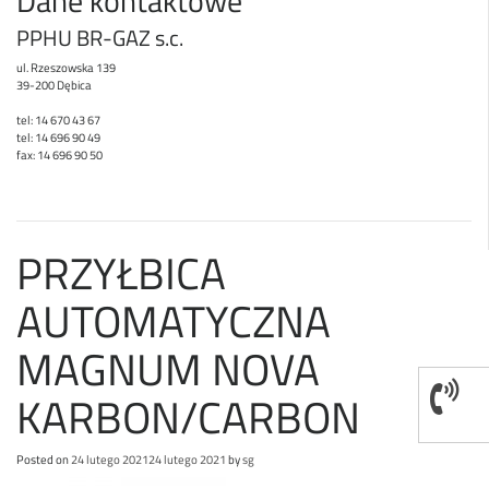
Dane kontaktowe
PPHU BR-GAZ s.c.
ul. Rzeszowska 139
39-200 Dębica
tel: 14 670 43 67
tel: 14 696 90 49
fax: 14 696 90 50
PRZYŁBICA
AUTOMATYCZNA
MAGNUM NOVA
KARBON/CARBON
Posted on
24 lutego 2021
24 lutego 2021
by
sg