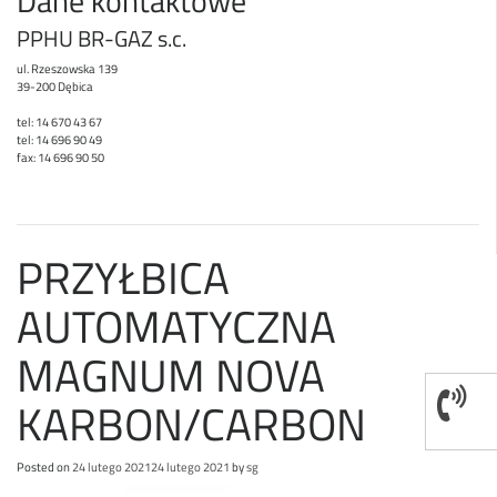
Dane kontaktowe
PPHU BR-GAZ s.c.
ul. Rzeszowska 139
39-200 Dębica
tel: 14 670 43 67
tel: 14 696 90 49
fax: 14 696 90 50
PRZYŁBICA
AUTOMATYCZNA
MAGNUM NOVA
KARBON/CARBON
Posted on
24 lutego 2021
24 lutego 2021
by
sg