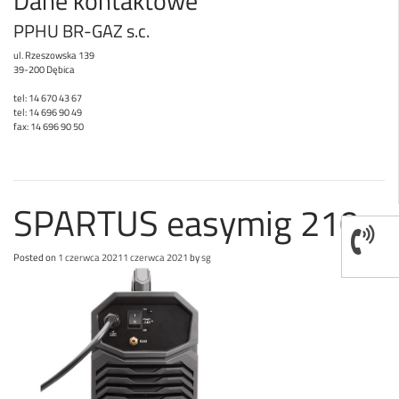
Dane kontaktowe
PPHU BR-GAZ s.c.
ul. Rzeszowska 139
39-200 Dębica
tel: 14 670 43 67
tel: 14 696 90 49
fax: 14 696 90 50
SPARTUS easymig 210s
Posted on
1 czerwca 2021
1 czerwca 2021
by
sg