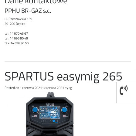
Dane kontaktowe
PPHU BR-GAZ s.c.
ul. Rzeszowska 139
39-200 Dębica
tel: 14 670 43 67
tel: 14 696 90 49
fax: 14 696 90 50
SPARTUS easymig 265
Posted on
1 czerwca 2021
1 czerwca 2021
by
sg