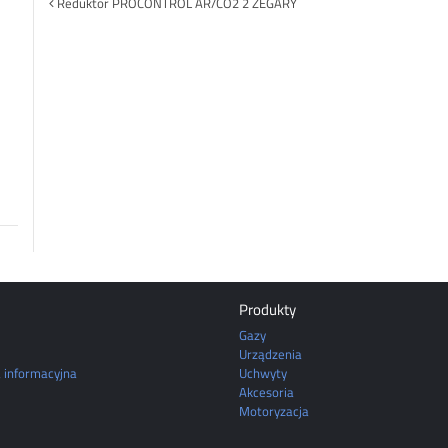
Post
Reduktor PROCONTROL AR/CO2 2 ZEGARY
navigation
Produkty
Gazy
Urządzenia
a informacyjna
Uchwyty
Akcesoria
Motoryzacja