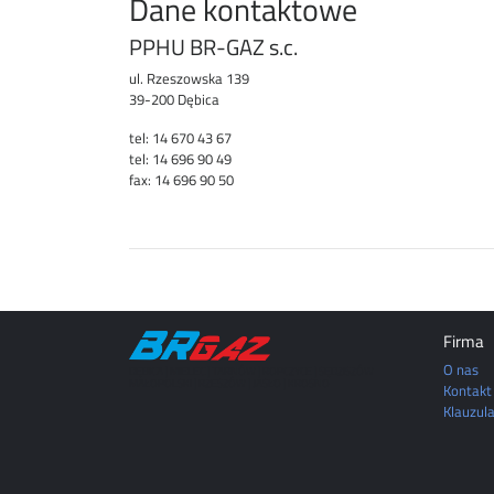
Dane kontaktowe
PPHU BR-GAZ s.c.
ul. Rzeszowska 139
39-200 Dębica
tel: 14 670 43 67
tel: 14 696 90 49
fax: 14 696 90 50
Firma
O nas
DĘBICA | MIELEC | TARNÓW | ROPCZYCE | SĘDZISZÓW
MAŁOPOLSKI | RZESZÓW | JASŁO | KROSNO
Kontakt
Klauzul