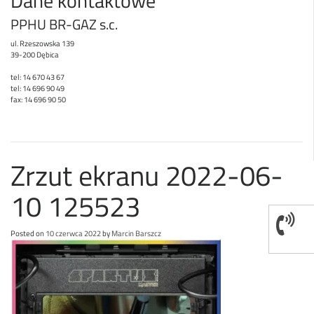
Dane kontaktowe
PPHU BR-GAZ s.c.
ul. Rzeszowska 139
39-200 Dębica
tel: 14 670 43 67
tel: 14 696 90 49
fax: 14 696 90 50
Zrzut ekranu 2022-06-
10 125523
Posted on
10 czerwca 2022
by
Marcin Barszcz