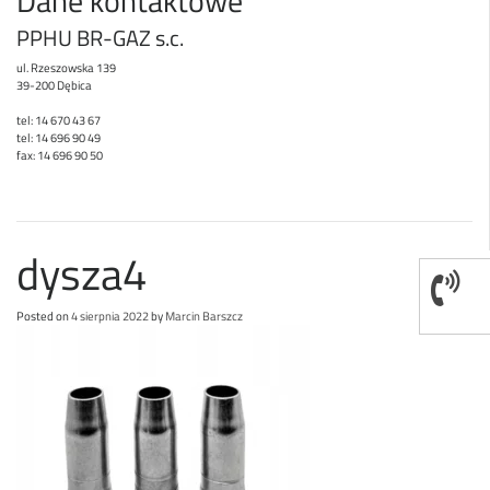
Dane kontaktowe
PPHU BR-GAZ s.c.
ul. Rzeszowska 139
39-200 Dębica
tel: 14 670 43 67
tel: 14 696 90 49
fax: 14 696 90 50
dysza4
Posted on
4 sierpnia 2022
by
Marcin Barszcz