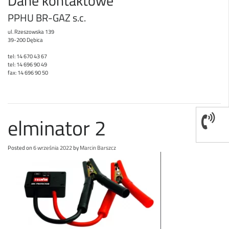
Dane kontaktowe
PPHU BR-GAZ s.c.
ul. Rzeszowska 139
39-200 Dębica
tel: 14 670 43 67
tel: 14 696 90 49
fax: 14 696 90 50
elminator 2
Posted on
6 września 2022
by
Marcin Barszcz