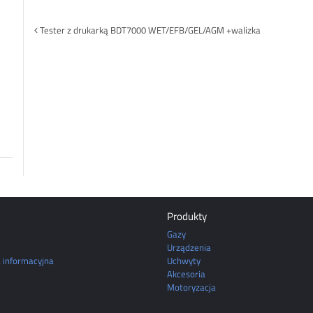
Post
Tester z drukarką BDT7000 WET/EFB/GEL/AGM +walizka
navigation
Produkty
Gazy
Urządzenia
a informacyjna
Uchwyty
Akcesoria
Motoryzacja