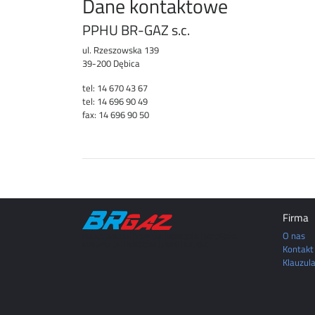
Dane kontaktowe
PPHU BR-GAZ s.c.
ul. Rzeszowska 139
39-200 Dębica
tel: 14 670 43 67
tel: 14 696 90 49
fax: 14 696 90 50
Firma
O nas
DĘBICA | MIELEC | TARNÓW | ROPCZYCE | SĘDZISZÓW
MAŁOPOLSKI | RZESZÓW | JASŁO | KROSNO
Kontakt
Klauzul