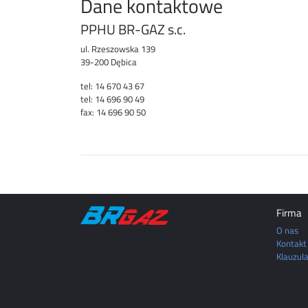
Dane kontaktowe
PPHU BR-GAZ s.c.
ul. Rzeszowska 139
39-200 Dębica
tel: 14 670 43 67
tel: 14 696 90 49
fax: 14 696 90 50
Firma
O nas
DĘBICA | MIELEC | TARNÓW | ROPCZYCE | SĘDZISZÓW
MAŁOPOLSKI | RZESZÓW | JASŁO | KROSNO
Kontakt
Klauzul