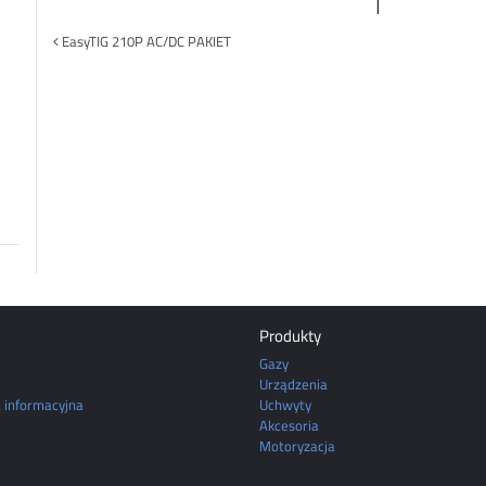
Post
EasyTIG 210P AC/DC PAKIET
navigation
Produkty
Gazy
Urządzenia
a informacyjna
Uchwyty
Akcesoria
Motoryzacja