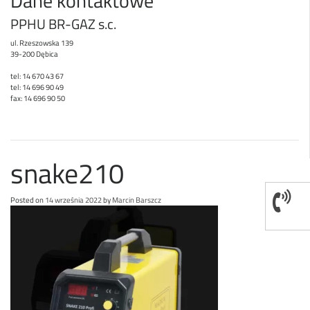
Dane kontaktowe
PPHU BR-GAZ s.c.
ul. Rzeszowska 139
39-200 Dębica
tel: 14 670 43 67
tel: 14 696 90 49
fax: 14 696 90 50
snake210
Posted on
14 września 2022
by
Marcin Barszcz