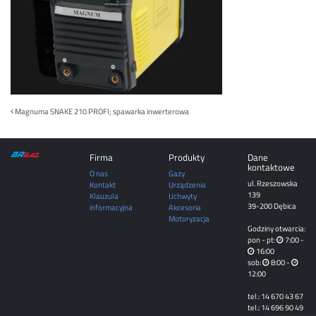
Post
Magnuma SNAKE 210 PROFI; spawarka inwerterowa
navigation
Firma
Produkty
Dane
DĘBICA | MIELEC |
kontaktowe
TARNÓW |
O nas
Gazy
ROPCZYCE |
ul. Rzeszowska
SĘDZISZÓW
Kontakt
Urządzenia
MAŁOPOLSKI |
139
Klauzula
Uchwyty
RZESZÓW | JASŁO |
KROSNO
39-200 Dębica
informacyjna
Akcesoria
Motoryzacja
Godziny otwarcia:
pon - pt:
7:00 -
16:00
sob:
8:00 -
12:00
tel.: 14 670 43 67
tel.: 14 696 90 49