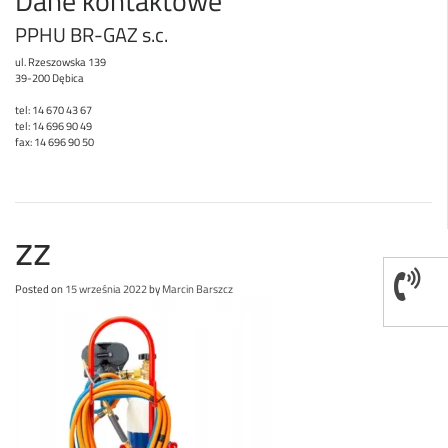
Dane kontaktowe
PPHU BR-GAZ s.c.
ul. Rzeszowska 139
39-200 Dębica
tel: 14 670 43 67
tel: 14 696 90 49
fax: 14 696 90 50
zz
Posted on
15 września 2022
by
Marcin Barszcz