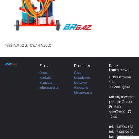
Post
ZESTAW DO LUTOWANIA ZDL01
navigation
Firma
Produkty
Dane
DĘBICA | MIELEC |
kontaktowe
TARNÓW |
O nas
Gazy
ROPCZYCE |
ul. Rzeszowska
SĘDZISZÓW
Kontakt
Urządzenia
MAŁOPOLSKI |
139
Klauzula
Uchwyty
RZESZÓW | JASŁO |
KROSNO
39-200 Dębica
informacyjna
Akcesoria
Motoryzacja
Godziny otwarcia:
pon - pt:
7:00 -
16:00
sob:
8:00 -
12:00
tel.: 14 670 43 67
tel.: 14 696 90 49
fax: 14 696 90 50