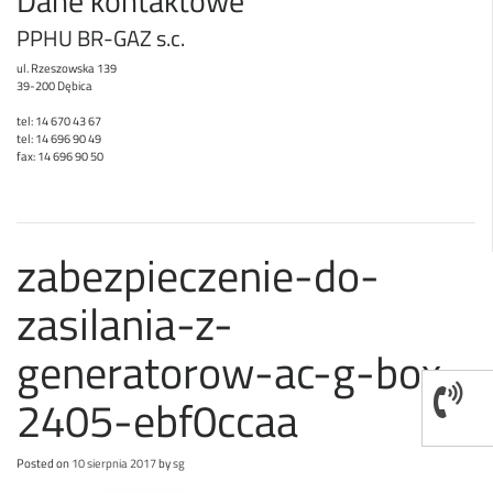
Dane kontaktowe
PPHU BR-GAZ s.c.
ul. Rzeszowska 139
39-200 Dębica
tel: 14 670 43 67
tel: 14 696 90 49
fax: 14 696 90 50
zabezpieczenie-do-
zasilania-z-
generatorow-ac-g-box-
2405-ebf0ccaa
Posted on
10 sierpnia 2017
by
sg