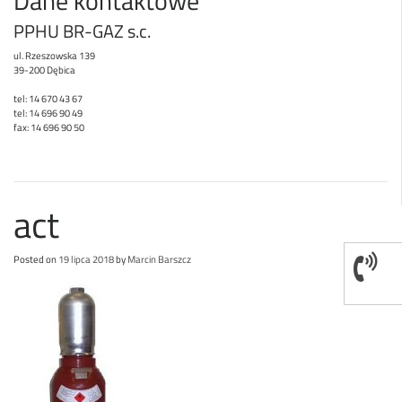
Dane kontaktowe
PPHU BR-GAZ s.c.
ul. Rzeszowska 139
39-200 Dębica
tel: 14 670 43 67
tel: 14 696 90 49
fax: 14 696 90 50
act
Posted on
19 lipca 2018
by
Marcin Barszcz