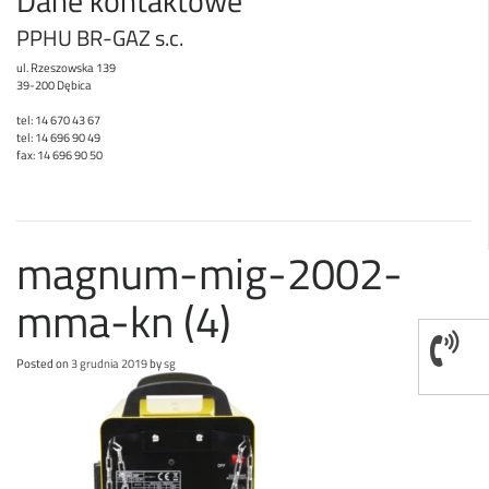
Dane kontaktowe
PPHU BR-GAZ s.c.
ul. Rzeszowska 139
39-200 Dębica
tel: 14 670 43 67
tel: 14 696 90 49
fax: 14 696 90 50
magnum-mig-2002-
mma-kn (4)
Posted on
3 grudnia 2019
by
sg