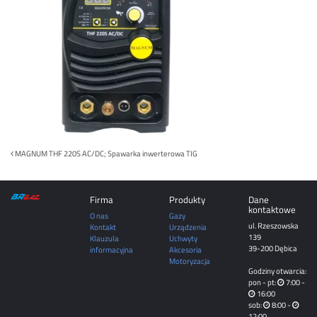
Post
MAGNUM THF 220S AC/DC; Spawarka inwerterowa TIG
navigation
Firma
Produkty
Dane
DĘBICA | MIELEC |
kontaktowe
TARNÓW |
O nas
Gazy
ROPCZYCE |
ul. Rzeszowska
SĘDZISZÓW
Kontakt
Urządzenia
MAŁOPOLSKI |
139
Klauzula
Uchwyty
RZESZÓW | JASŁO |
KROSNO
39-200 Dębica
informacyjna
Akcesoria
Motoryzacja
Godziny otwarcia:
pon - pt:
7:00 -
16:00
sob:
8:00 -
12:00