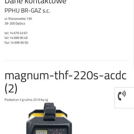
Dane kontaktowe
PPHU BR-GAZ s.c.
ul. Rzeszowska 139
39-200 Dębica
tel: 14 670 43 67
tel: 14 696 90 49
fax: 14 696 90 50
magnum-thf-220s-acdc
(2)
Posted on
3 grudnia 2019
by
sg