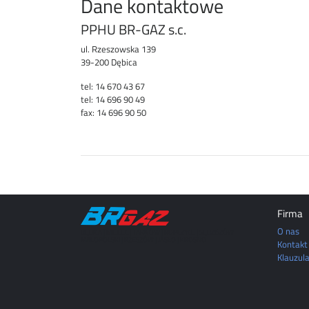
Dane kontaktowe
PPHU BR-GAZ s.c.
ul. Rzeszowska 139
39-200 Dębica
tel: 14 670 43 67
tel: 14 696 90 49
fax: 14 696 90 50
Firma
O nas
DĘBICA | MIELEC | TARNÓW | ROPCZYCE | SĘDZISZÓW
MAŁOPOLSKI | RZESZÓW | JASŁO | KROSNO
Kontakt
Klauzul