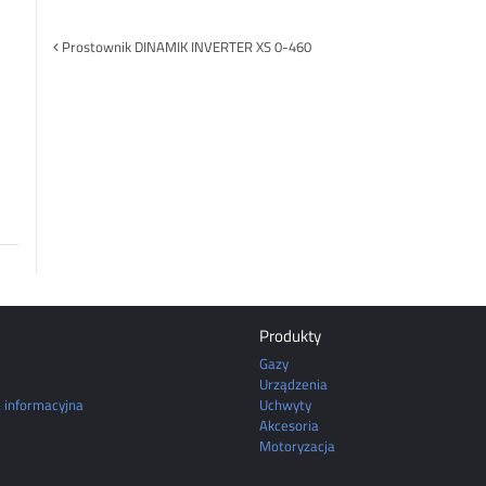
Post
Prostownik DINAMIK INVERTER XS 0-460
navigation
Produkty
Gazy
Urządzenia
a informacyjna
Uchwyty
Akcesoria
Motoryzacja