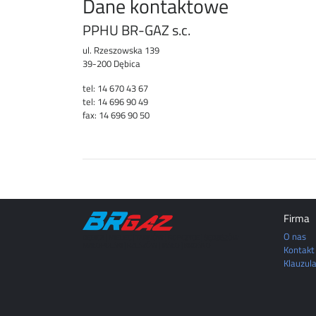
Dane kontaktowe
PPHU BR-GAZ s.c.
ul. Rzeszowska 139
39-200 Dębica
tel: 14 670 43 67
tel: 14 696 90 49
fax: 14 696 90 50
Firma
O nas
DĘBICA | MIELEC | TARNÓW | ROPCZYCE | SĘDZISZÓW
MAŁOPOLSKI | RZESZÓW | JASŁO | KROSNO
Kontakt
Klauzul