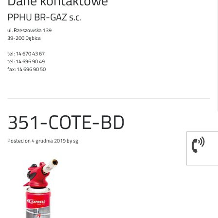
Dane kontaktowe
PPHU BR-GAZ s.c.
ul. Rzeszowska 139
39-200 Dębica
tel: 14 670 43 67
tel: 14 696 90 49
fax: 14 696 90 50
351-COTE-BD
Posted on
4 grudnia 2019
by
sg