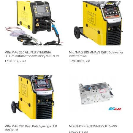
MIG/MAG 220 ALU/CU SYNERGIA
MIG/MAG 280 MMAV2 IGBT; Spawarka
LCD;Półautomat spawalniczy MAGNUM
inwerterowa
1 190.00
zł
3 290.00
zł
z VAT
z VAT
MIG/MAG 285 Dual Puls Synergia LCD
MOSTEK PROSTOWNICZY PTS 450
MAGNUM
310.00
zł
z VAT