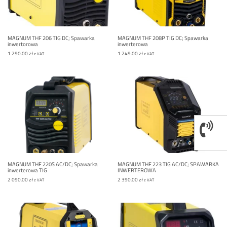
MAGNUM THF 206 TIG DC; Spawarka
MAGNUM THF 208P TIG DC; Spawarka
inwertorowa
inwerterowa
1 290.00
zł
1 249.00
zł
z VAT
z VAT
MAGNUM THF 220S AC/DC; Spawarka
MAGNUM THF 223 TIG AC/DC; SPAWARKA
inwerterowa TIG
INWERTEROWA
2 090.00
zł
2 390.00
zł
z VAT
z VAT