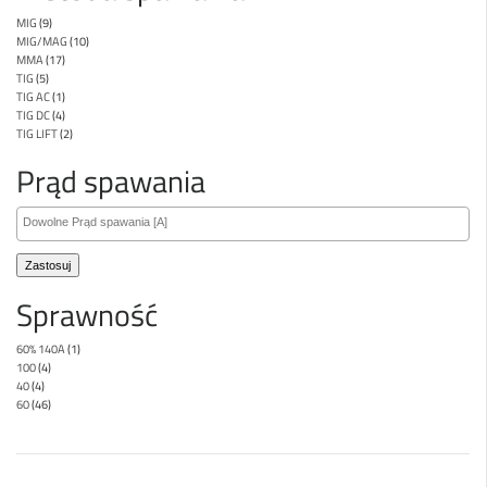
MIG
(9)
MIG/MAG
(10)
MMA
(17)
TIG
(5)
TIG AC
(1)
TIG DC
(4)
TIG LIFT
(2)
Prąd spawania
Zastosuj
Sprawność
60% 140A
(1)
100
(4)
40
(4)
60
(46)