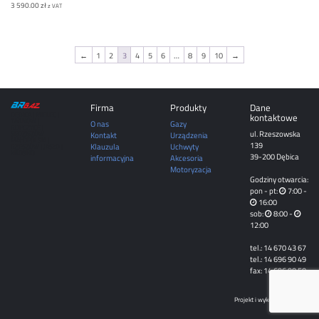
3 590.00
zł
z VAT
←
1
2
3
4
5
6
…
8
9
10
→
Firma
Produkty
Dane
DĘBICA | MIELEC |
kontaktowe
TARNÓW |
O nas
Gazy
ROPCZYCE |
ul. Rzeszowska
SĘDZISZÓW
Kontakt
Urządzenia
MAŁOPOLSKI |
139
Klauzula
Uchwyty
RZESZÓW | JASŁO |
KROSNO
39-200 Dębica
informacyjna
Akcesoria
Motoryzacja
Godziny otwarcia:
pon - pt:
7:00 -
16:00
sob:
8:00 -
12:00
tel.: 14 670 43 67
tel.: 14 696 90 49
fax: 14 696 90 50
Projekt i wykonanie
sogy.pl