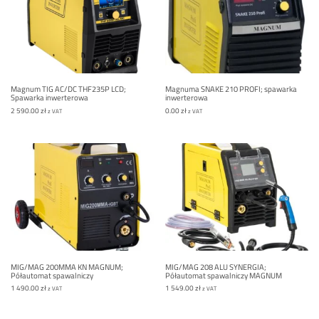
Magnum TIG AC/DC THF235P LCD;
Magnuma SNAKE 210 PROFI; spawarka
Spawarka inwerterowa
inwerterowa
2 590.00
zł
0.00
zł
z VAT
z VAT
MIG/MAG 200MMA KN MAGNUM;
MIG/MAG 208 ALU SYNERGIA;
Półautomat spawalniczy
Półautomat spawalniczy MAGNUM
1 490.00
zł
1 549.00
zł
z VAT
z VAT