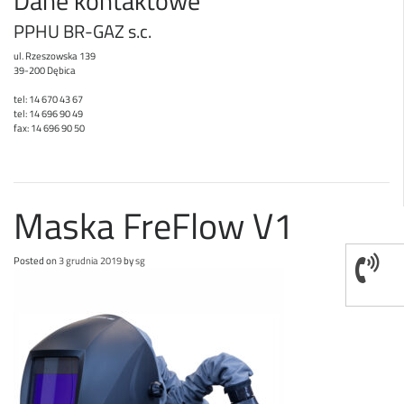
Dane kontaktowe
PPHU BR-GAZ s.c.
ul. Rzeszowska 139
39-200 Dębica
tel: 14 670 43 67
tel: 14 696 90 49
fax: 14 696 90 50
Maska FreFlow V1
Posted on
3 grudnia 2019
by
sg