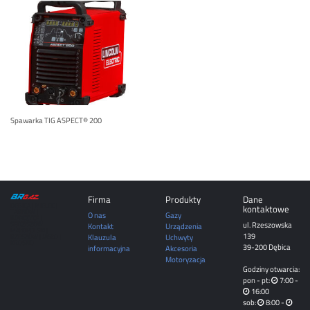
Spawarka TIG ASPECT® 200
Firma
Produkty
Dane
DĘBICA | MIELEC |
kontaktowe
TARNÓW |
O nas
Gazy
ROPCZYCE |
ul. Rzeszowska
SĘDZISZÓW
Kontakt
Urządzenia
MAŁOPOLSKI |
139
Klauzula
Uchwyty
RZESZÓW | JASŁO |
KROSNO
39-200 Dębica
informacyjna
Akcesoria
Motoryzacja
Godziny otwarcia:
pon - pt:
7:00 -
16:00
sob:
8:00 -