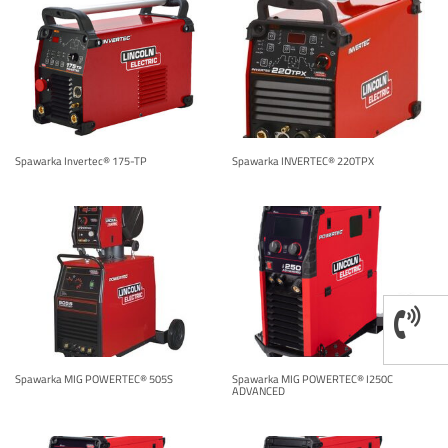
Spawarka Invertec® 175-TP
Spawarka INVERTEC® 220TPX
Spawarka MIG POWERTEC® 505S
Spawarka MIG POWERTEC® I250C
ADVANCED