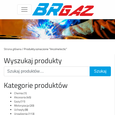
Strona główna
/ Produkty oznaczone “lincolnelectic”
Wyszukaj produkty
Kategorie produktów
Chemia
(1)
Akcesoria
(45)
Gazy
(11)
Motoryzacja
(20)
Uchwyty
(8)
Urządzenia
(113)