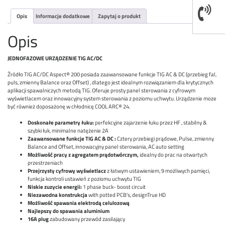
Opis
Informacje dodatkowe
Zapytaj o produkt
Opis
JEDNOFAZOWE URZĄDZENIE TIG AC/DC
Źródło TIG AC/DC Aspect® 200 posiada zaawansowane funkcje TIG AC & DC (przebieg fal,
puls, zmienny Balance oraz Offset) , dlatego jest idealnym rozwiązaniem dla krytycznych
aplikacji spawalniczych metodą TIG. Oferuje prosty panel sterowania z cyfrowym
wyświetlacem oraz innowacyjny system sterowania z poziomu uchwytu. Urządzenie moze
być również doposażonę w chłodnicę COOL ARC® 24.
Doskonałe parametry łuku:
perfekcyjne zajarzenie łuku przez HF , stabilny &
szybki łuk, minimalne natężenie 2A
Zaawansowane funkcje TIG AC & DC :
Cztery przebiegi prądowe, Pulse, zmienny
Balance and Offset, innowacyjny panel sterowania, AC auto setting
Możliwość pracy z agregatem prądotwórczym,
idealny do prac na otwartych
przestrzeniach
Przejrzysty cyfrowy wyświetlacz
z łatwym ustawieniem, 9 możliwych pamięci,
funkcja kontroli ustawień z poziomu uchwytu TIG
Niskie zuzycie energii:
1 phase buck- boost circuit
Niezawodna konstrukcja
with potted PCB’s, designTrue HD
Możliwość spawania elektrodą celulozową
Najlepszy do spawania aluminium
16A plug
zabudowany przewód zasilający