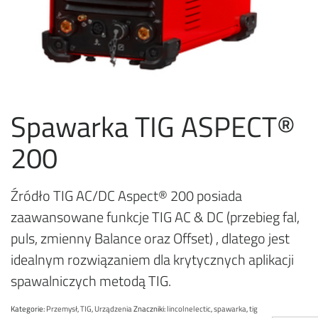
Spawarka TIG ASPECT®
200
Źródło TIG AC/DC Aspect® 200 posiada
zaawansowane funkcje TIG AC & DC (przebieg fal,
puls, zmienny Balance oraz Offset) , dlatego jest
idealnym rozwiązaniem dla krytycznych aplikacji
spawalniczych metodą TIG.
Kategorie:
Przemysł
,
TIG
,
Urządzenia
Znaczniki:
lincolnelectic
,
spawarka
,
tig