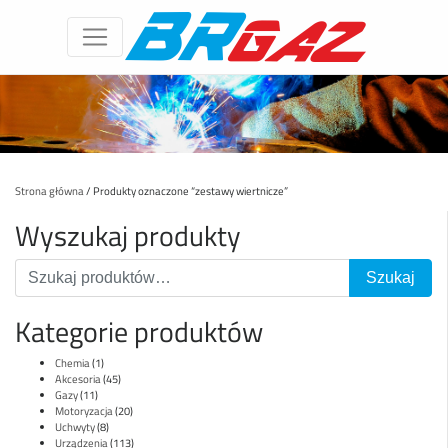
Strona główna
/ Produkty oznaczone “zestawy wiertnicze”
Wyszukaj produkty
Kategorie produktów
Chemia
(1)
Akcesoria
(45)
Gazy
(11)
Motoryzacja
(20)
Uchwyty
(8)
Urządzenia
(113)