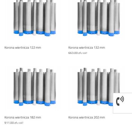
Korona wiertnicza 122 mm
Korona wiertnicza 132 mm
663.00
zł
z VAT
Korona wiertnicza 182 mm
Korona wiertnicza 202 mm
911.00
zł
z VAT