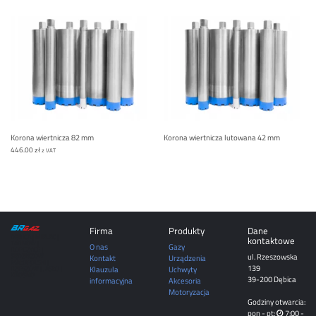
Korona wiertnicza 82 mm
Korona wiertnicza lutowana 42 mm
446.00
zł
z VAT
Firma
Produkty
Dane
DĘBICA | MIELEC |
kontaktowe
TARNÓW |
O nas
Gazy
ROPCZYCE |
ul. Rzeszowska
SĘDZISZÓW
Kontakt
Urządzenia
MAŁOPOLSKI |
139
Klauzula
Uchwyty
RZESZÓW | JASŁO |
KROSNO
39-200 Dębica
informacyjna
Akcesoria
Motoryzacja
Godziny otwarcia:
pon - pt:
7:00 -