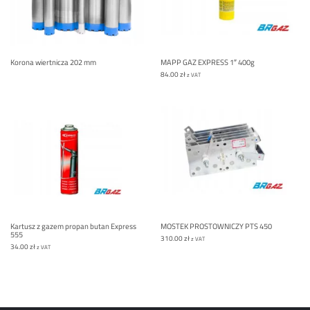
Korona wiertnicza 202 mm
MAPP GAZ EXPRESS 1″ 400g
84.00
zł
z VAT
Kartusz z gazem propan butan Express
MOSTEK PROSTOWNICZY PTS 450
555
310.00
zł
z VAT
34.00
zł
z VAT