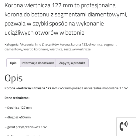
Korona wiertnicza 127 mm to profesjonalna
korona do betonu z segmentami diamentowymi,
pozwala w szybki sposób na wykonanie
uciążliwych otworów w betonie.
Kategorie:
Akcesoria
,
Inne
Znaczników:
korona
,
korona 122
,
otwornica
,
segment
diamentowy
,
wiertło koronowe
,
wiertnica
,
zestawy wiertnicze
Opis
Informacje dodatkowe
Zapytaj o produkt
Opis
Korona wiertnicza lutowana 127 mm
x 450 mm posiada uniwersalne mocowanie 1 1/4″
Dane techniczne:
– średnica 127 mm
– długość 450 mm
– gwint przyłączeniowy 1 1/4″