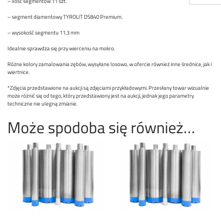
– ilość segmentów 11 szt.
– segment diamentowy TYROLIT DS840 Premium.
– wysokość segmentu 11,3 mm
Idealnie sprawdza się przy wierceniu na mokro.
Różne kolory zamalowania zębów, wysyłane losowo, w ofercie również inne średnice, jak i
wiertnice.
*Zdjęcia przedstawione na aukcji są zdjęciami przykładowymi. Przesłany towar wizualnie
może różnić się od tego, który przedstawiony jest na aukcji, jednak jego parametry
techniczne nie ulegną zmianie.
Może spodoba się również…