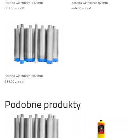
Korona wiertnicza 132 mm
Korona wiertnicza 82 mm
663.00
zł
446.00
zł
z VAT
z VAT
Korona wiertnicza 182 mm
911.00
zł
z VAT
Podobne produkty