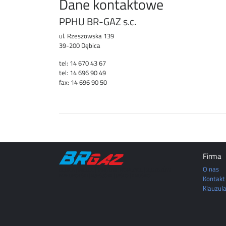
Dane kontaktowe
PPHU BR-GAZ s.c.
ul. Rzeszowska 139
39-200 Dębica
tel: 14 670 43 67
tel: 14 696 90 49
fax: 14 696 90 50
Firma
O nas
DĘBICA | MIELEC | TARNÓW | ROPCZYCE | SĘDZISZÓW
MAŁOPOLSKI | RZESZÓW | JASŁO | KROSNO
Kontakt
Klauzul