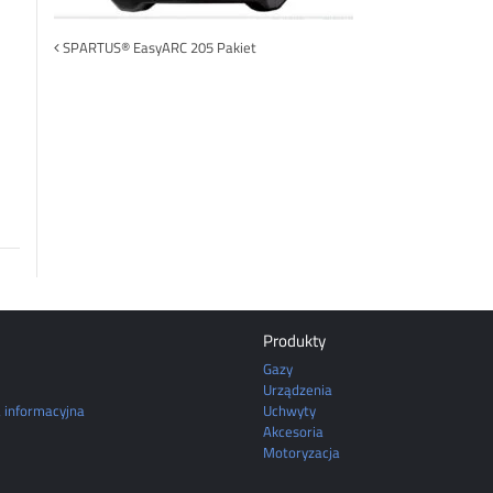
Post
SPARTUS® EasyARC 205 Pakiet
navigation
Produkty
Gazy
Urządzenia
a informacyjna
Uchwyty
Akcesoria
Motoryzacja