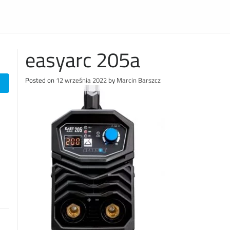
easyarc 205a
Posted on
12 września 2022
by
Marcin Barszcz